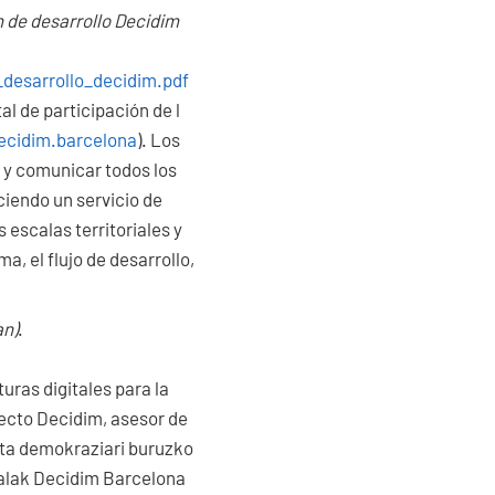
n de desarrollo Decidim
desarrollo_decidim.pdf
al de participación de l
decidim.barcelona
). Los
r y comunicar todos los
ciendo un servicio de
s escalas territoriales y
a, el flujo de desarrollo,
an)
.
uras digitales para la
ecto Decidim, asesor de
eta demokraziari buruzko
italak Decidim Barcelona