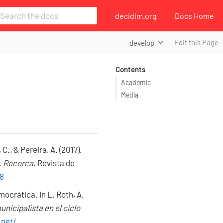
decidim.org
Docs Home
Edit this Page
develop
Contents
Academic
Media
C., & Pereira, A. (2017).
.
Recerca
. Revista de
.8
ocrática. In L. Roth, A.
nicipalista en el ciclo
.net/