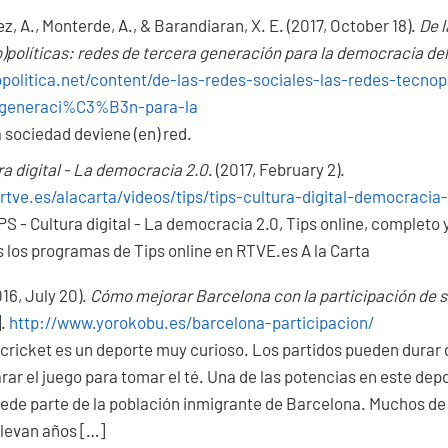
z, A., Monterde, A., & Barandiaran, X. E. (2017, October 18).
De l
)políticas: redes de tercera generación para la democracia del 
opolitica.net/content/de-las-redes-sociales-las-redes-tec
-generaci%C3%B3n-para-la
 sociedad deviene (en) red.
ra digital - La democracia 2.0
. (2017, February 2).
rtve.es/alacarta/videos/tips/tips-cultura-digital-democraci
PS - Cultura digital - La democracia 2.0, Tips online, completo 
 los programas de Tips online en RTVE.es A la Carta
016, July 20).
Cómo mejorar Barcelona con la participación de 
].
http://www.yorokobu.es/barcelona-participacion/
 cricket es un deporte muy curioso. Los partidos pueden durar dí
arar el juego para tomar el té. Una de las potencias en este dep
cede parte de la población inmigrante de Barcelona. Muchos de
levan años […]