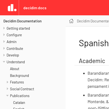
decidim docs
Decidim Documenta
Decidim Documentation
Getting started
Configure
Spanish
Admin
Contribute
Develop
Academic
Understand
About
Barandiaran, 
Background
Decidim: Red
Features
pensament i 
Social Contract
Barandiaran,
Publications
Monterde, & 
Catalan
post-15M
(pp