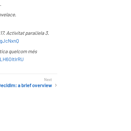
.
ovelace
.
 Activitat paral·lela 3
.
sgJcNxnQ
lítica quelcom més
LH6OItIrRU
ecidim: a brief overview