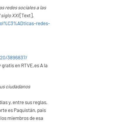
as redes sociales a las
siglo XXI
[Text].
nopol%C3%ADticas-redes-
a-20/3896837/
y gratis en RTVE.es A la
sus ciudadanos
as y, entre sus reglas,
orte es Paquistán, país
 los miembros de esa