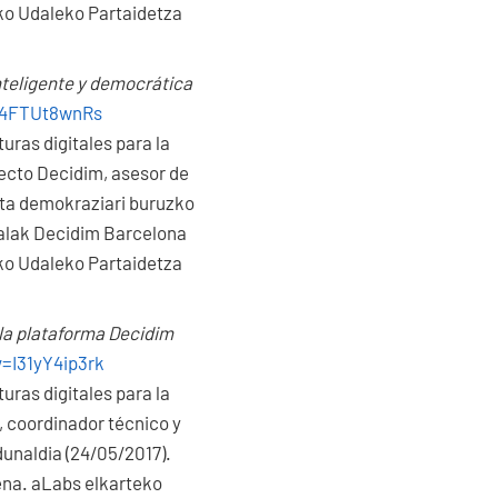
ko Udaleko Partaidetza
nteligente y democrática
z4FTUt8wnRs
uras digitales para la
ecto Decidim, asesor de
eta demokraziari buruzko
italak Decidim Barcelona
ko Udaleko Partaidetza
 la plataforma Decidim
=I31yY4ip3rk
uras digitales para la
 coordinador técnico y
dunaldia (24/05/2017).
ena. aLabs elkarteko