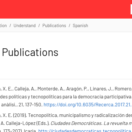
tion
Understand
Publications
Spanish
 Publications
X. E., Calleja, A., Monterde, A., Aragón, P., Linares, J., Romero, 
es políticas y tecnopolíticas para la democracia participativa
anàlisi., 21, 137-150.
https://doi.org/10.6035/Recerca.2017.21
 X. E. (2019). Tecnopolítica, municipalismo y radicalización dem
A. Calleja-López (Eds.),
Ciudades Democráticas. La revuelta mu
. 173–207). Icaria.
http://ciudadesdemocraticas.tecnopolitica