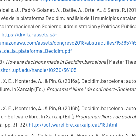
lcells, J., Padró-Solanet, A., Batlle, A., Orte, A., & Serra, R. (2
ravés de la plataforma Decidim: análisis de 11 municipios catal
so Internacional en Gobierno, Administración y Políticas Públi
.
https://dryfta-assets.s3-
amazonaws.com/assets/congreso2018/abstractfiles/15365745
s_de_la_plataforma_Decidim.pdf
8).
How are decisions made in Decidim.barcelona
[Master Thes
ositori.upf.edu/handle/10230/36105
 X. E., Monterde, A., & Pin, G. (2016a). Decidim.barcelona: auto
iure. In Xarxaip (Ed.),
Programari lliure i de codi obert-Societat 
 X. E., Monterde, A., & Pin, G. (2016b). Decidim.barcelona: aut
e - Software libre. In Xarxaip (Ed.),
Programari lliure i de codi ob
t.
(pp. 31–32).
http://softwarelibre.xarxaip.cat/18.html
Kaltenbrunner, A., Calleja-López, A., Pereira, A., Monterde, A., B