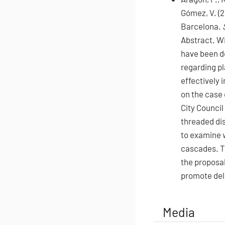
Gómez, V. (2
Barcelona.
Abstract.
Wi
have been d
regarding pl
effectively 
on the case
City Council
threaded di
to examine w
cascades. Th
the proposal
promote del
Media