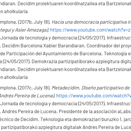
ndiaran. Decidim proiektuaren koordinatzailea eta Bartzelona
n aholkularia
mplona. (2017b, July 18).
Hacia una democracia participativa i
stegui y Asier Amezaga)
.
https://www.youtube.com/watch?v=
 Jornada de tecnología y democracia (24/05/2017). Infraestruct
 Decidim Barcelona Xabier Barandiaran. Coordinador del proy
a de Participación del Ayuntamiento de Barcelona. Teknologia 
ia (24/05/2017). Demokrazia partizipatiborako azpiegitura dig
ndiaran. Decidim proiektuaren koordinatzailea eta Bartzelona
n aholkularia
mplona. (2017c, July 18).
Metadecidim. Diseño participativo de
Andrés Pereira de Lucena)
.
https://www.youtube.com/watch?v
 Jornada de tecnología y democracia (24/05/2017). Infraestruct
 Andrés Pereira de Lucena. Presidente de la asociación aLabs,
écnico de Decidim. Teknologia eta demokraziari buruzko 1. jar
partizipatiborako azpiegitura digitalak Andrés Pereira de Luc