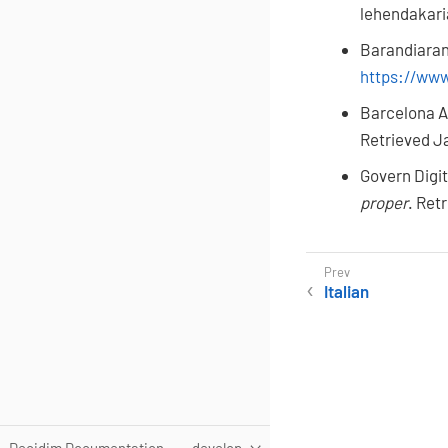
lehendakaria
Barandiaran,
https://ww
Barcelona Ac
Retrieved J
Govern Digita
proper
. Ret
Italian