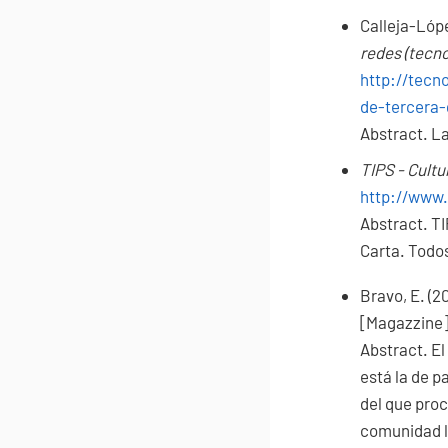
Calleja-Lópe
redes (tecno
http://tecn
de-tercera
Abstract.
La
TIPS - Cultu
http://www.
Abstract.
TI
Carta. Todos
Bravo, E. (2
[Magazzine
Abstract.
El
está la de p
del que pro
comunidad l