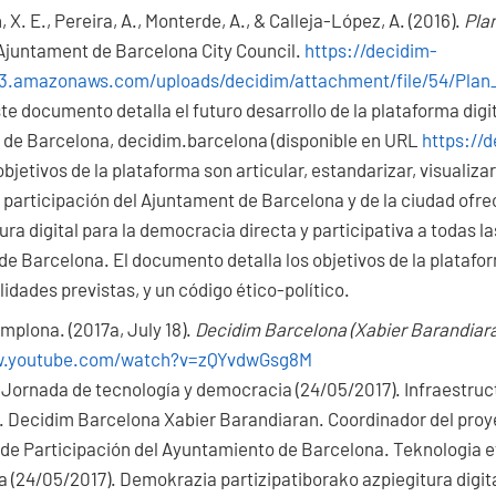
 X. E., Pereira, A., Monterde, A., & Calleja-López, A. (2016).
Pla
 Ajuntament de Barcelona City Council.
https://decidim-
3.amazonaws.com/uploads/decidim/attachment/file/54/Plan_
te documento detalla el futuro desarrollo de la plataforma digit
 de Barcelona, decidim.barcelona (disponible en URL
https://
objetivos de la plataforma son articular, estandarizar, visualiza
participación del Ajuntament de Barcelona y de la ciudad ofre
ura digital para la democracia directa y participativa a todas la
de Barcelona. El documento detalla los objetivos de la plataform
lidades previstas, y un código ético-político.
mplona. (2017a, July 18).
Decidim Barcelona (Xabier Barandiar
w.youtube.com/watch?v=zQYvdwGsg8M
 Jornada de tecnología y democracia (24/05/2017). Infraestruct
 Decidim Barcelona Xabier Barandiaran. Coordinador del proy
a de Participación del Ayuntamiento de Barcelona. Teknologia 
ia (24/05/2017). Demokrazia partizipatiborako azpiegitura dig