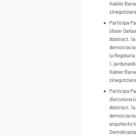
Xabier Bara
zinegotziare
Participa Pa
(Asier Galla
Abstract.
1a
democracia.
la Regidurí
1. jardunald
Xabier Bara
zinegotziare
Participa Pa
Barcelona (
Abstract.
1a
democracia.
arquitecto t
Demokrazia 