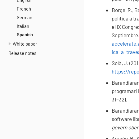
English
French
Borge, R., Ba
German
política a t
Italian
el IX Congre
Spanish
Septiembre
accelerate.
White paper
ica_a_trave
Release notes
Solà, J. (201
https://rep
Barandiaran,
programari ll
31–32).
Barandiaran,
software libr
govern ober
Aragón, P., 