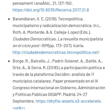
pensament i anaÄlisi., 21, 137-150.
https://doi.org/10.6035/Recerca.2017.21.8
Barandiaran, X. E. (2019). Tecnopolítica,
municipalismo y radicalización democrática. In L.
Roth, A. Monterde, & A. Calleja-Lopez (Eds.),
Ciudades Democráticas. La revuelta municipalista
en el ciclo post-15M
(pp. 173–207). Icaria.
http://ciudadesdemocraticas.tecnopolitica.net/
Borge, R., Balcells, J., Padró-Solanet, A., Batlle, A.,
Orte, A., & Serra, R. (2018) La participación política a
través de la plataforma Decidim: análisis de 11
municipios catalanes. Paper presentado en el IX
Congreso Internacional en Gobierno, Administración
y Políticas Públicas GIGAPP. Madrid, 24-27
Septiembre.
https://dryfta-assets.s3-accelerate.
<unk>
;