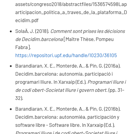
assets/congreso2018/abstractfiles/1536574598Lap
articipacion_politica_a_traves_de_la_plataforma_D
ecidim.pdf
SolaÄ, J. (2018).
Comment sont prises les décisions
de Decidim.barcelona
[Maître Thèse, Pompeu
Fabra].
https://repositori.upf.edu/handle/10230/36105
Barandiaran, X. E., Monterde, A., & Pin, G. (2016a).
Decidim.barcelona: autonomia, participació i
programari lliure. In Xarxaip (Ed.),
Programari lliure i
de codi obert-Societat lliure i govern obert.
(pp. 31–
32).
Barandiaran, X. E., Monterde, A., & Pin, G. (2016b).
Decidim.barcelona: autonomiéa, participación y
software libre - Software libre. In Xarxaip (Ed.),
Programari lliure i de codi obert-Societat lliure i