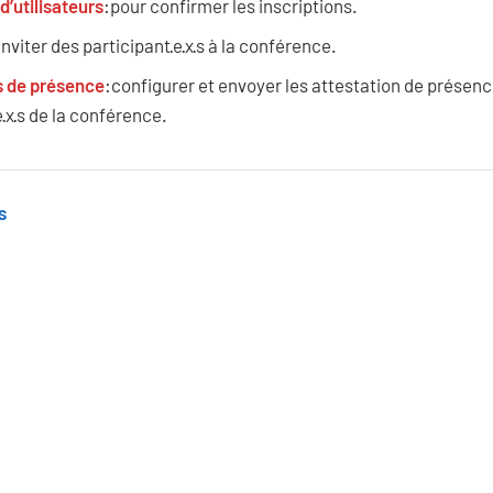
d’utilisateurs
:pour confirmer les inscriptions.
 inviter des participant·e·x·s à la conférence.
s de présence
:configurer et envoyer les attestation de présen
e·x·s de la conférence.
s