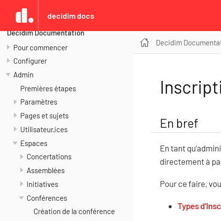
decidim docs
Decidim Documentation
Decidim Documenta
Pour commencer
Configurer
Admin
Inscript
Premières étapes
Paramètres
Pages et sujets
En bref
Utilisateur·ices
Espaces
En tant qu’admini
Concertations
directement à par
Assemblées
Pour ce faire, vo
Initiatives
Conférences
Types d’insc
Création de la conférence