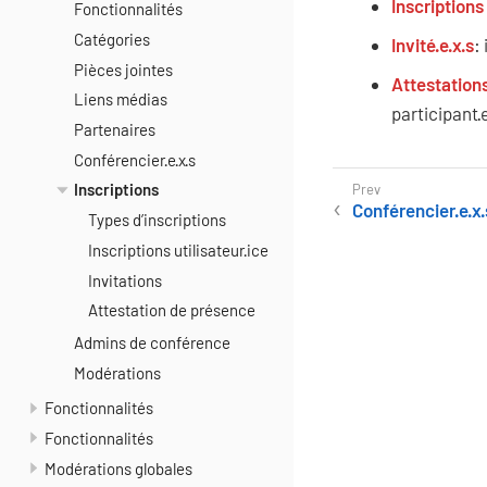
Inscriptions 
Fonctionnalités
Catégories
Invité·e·x·s
:
Pièces jointes
Attestation
Liens médias
participant·
Partenaires
Conférencier·e·x·s
Inscriptions
Conférencier·e·x·
Types d’inscriptions
Inscriptions utilisateur·ice
Invitations
Attestation de présence
Admins de conférence
Modérations
Fonctionnalités
Fonctionnalités
Modérations globales