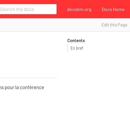
decidim.org
Docs Home
Edit this Page
Contents
En bref
ons pour la conférence