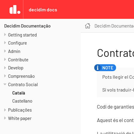
decidim docs
Decidim Documenta
Decidim Documentação
Getting started
Configure
Contrat
Admin
Contribute
Develop
Compreensão
Pots llegir el 
Contrato Social
Si vols traduïr
Català
Castellano
Codi de garanties
Publicações
White paper
Aquest és el con
La utilització d