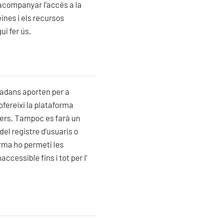
acompanyar l’accés a la
ines i els recursos
i fer ús.
utadans aporten per a
 ofereixi la plataforma
ers. Tampoc es farà un
 del registre d’usuaris o
orma ho permeti les
ccessible fins i tot per l’