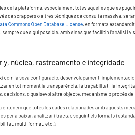
es de la plataforma, especialment totes aquelles que es pugui
avés de scrappers o altres tècniques de consulta massiva, ser
ata Commons Open Database License
, en formats estandardit
, sempre que sigui possible, amb eines que facilitin l’anàlisi i vi
ly, núclea, rastreamento e integridade
xí com la seva configuració, desenvolupament, implementació i
zar en tot moment la transparència, la traçabilitat i la integrita
, decisions, o qualsevol altre objecte, mecanisme o procés de p
ia entenem que totes les dades relacionades amb aquests mec
es per a baixar, analitzar i tractar, seguint els formats i estàn
ilitat, multi-format, etc.).