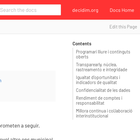
decidim.org
Docs Home
Edit this Page
Contents
Programari lliure i continguts
oberts
Transparearly, núclea,
rastreamento e integridade
Igualtat d’oportunitats i
h
indicadors de qualitat
Confidencialitat de les dades
Rendiment de comptes i
responsabilitat
Millora contínua i col·laboració
interinstitucional
prometen a seguir.
evol altre ens municipal