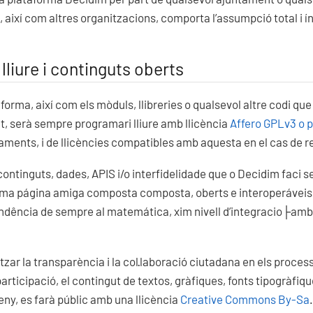
així com altres organitzacions, comporta l’assumpció total i í
lliure i continguts oberts
aforma, així com els mòduls, llibreries o qualsevol altre codi qu
 serà sempre programari lliure amb llicència
Affero GPLv3 o p
ents, i de llicències compatibles amb aquesta en el cas de reut
continguts, dades, APIS i/o interfidelidade que o Decidim faci s
uma página amiga composta composta, oberts e interoperáveis 
tendência de sempre al matemática, xim nivell d’integracio├amb
ar la transparència i la col·laboració ciutadana en els process
icipació, el contingut de textos, gràfiques, fonts tipogràfiques
y, es farà públic amb una llicència
Creative Commons By-Sa
.