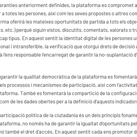
garanties anteriorment definides, la plataforma es compromet a 
r a totes les persones, així com les seves propostes o altres c
orma oferirà les mateixes oportunitats de partida a tots els obj
, etc.) perquè siguin vistos, discutits, comentats, valorats o t
cap tipus. En aquest sentit la identitat digital de les persones u
nal i intransferible, la verificació que otorgui drets de decisió
erà l’ens responsable l’encarregat de garantir la no-suplantació d
garantir la qualitat democràtica de la plataforma es fomentarà 
dels processos i mecanismes de participació, així com l’activit
ataforma. També es fomentarà la compartició de la configuracio
com de les dades obertes per a la definició d’aquests indicador
participació política de la ciutadania és un dels principis fona
lataforma, no només ha de garantir la igualtat d’oportunitats pel
inó també el dret d’accés. En aquest sentit cada ens promotor 