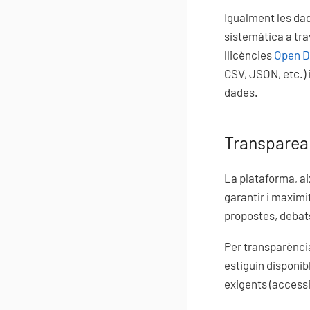
Igualment les dad
sistemàtica a tr
llicències
Open D
CSV, JSON, etc.) i
dades.
Transparear
La plataforma, ai
garantir i maximit
propostes, debats
Per transparènc
estiguin disponibl
exigents (accessib