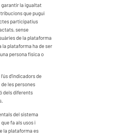
garantir la igualtat
ontribucions que pugui
ectes participatius
ractats, sense
suàries de la plataforma
 a la plataforma ha de ser
’una persona física o
l’ús d’indicadors de
at de les persones
́ dels diferents
s.
mentals del sistema
 que fa als usos i
de la plataforma es