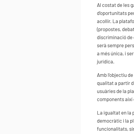
Al costat de les 
d’oportunitats pe
acollir. La plataf
(propostes, debats
discriminació de 
serà sempre perso
a més única, i s
jurídica.
Amb l’objectiu de 
qualitat a partir 
usuàries de la pl
components així 
La igualtat en la 
democràtic i la p
funcionalitats, s