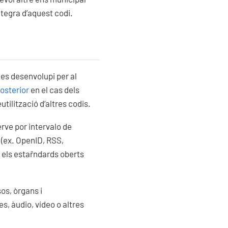
ntegra d’aquest codi.
e es desenvolupi per al
osterior
en el cas dels
ilització d’altres codis.
erve por intervalo de
(ex. OpenID, RSS,
 els estařndards oberts
os, òrgans i
, àudio, vídeo o altres