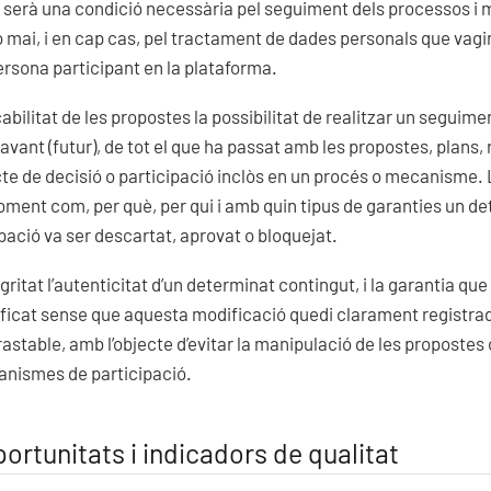
 serà una condició necessària pel seguiment dels processos 
rò mai, i en cap cas, pel tractament de dades personals que vagi
persona participant en la plataforma.
abilitat de les propostes la possibilitat de realitzar un seguim
davant (futur), de tot el que ha passat amb les propostes, plans
cte de decisió o participació inclòs en un procés o mecanisme
ment com, per què, per qui i amb quin tipus de garanties un de
pació va ser descartat, aprovat o bloquejat.
ritat l’autenticitat d’un determinat contingut, i la garantia qu
icat sense que aquesta modificació quedi clarament registrada
rastable, amb l’objecte d’evitar la manipulació de les propostes 
nismes de participació.
portunitats i indicadors de qualitat