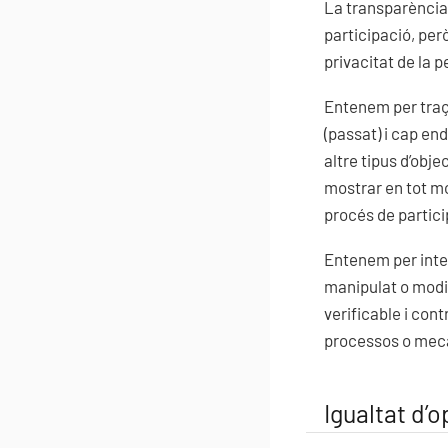
La transparència
participació, pe
privacitat de la 
Entenem per traç
(passat) i cap en
altre tipus d’obje
mostrar en tot mo
procés de partici
Entenem per integ
manipulat o modif
verificable i cont
processos o meca
Igualtat d’o