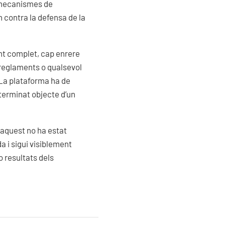
i mecanismes de
n contra la defensa de la
ent complet, cap enrere
, reglaments o qualsevol
. La plataforma ha de
terminat objecte d’un
e aquest no ha estat
 i sigui visiblement
o resultats dels