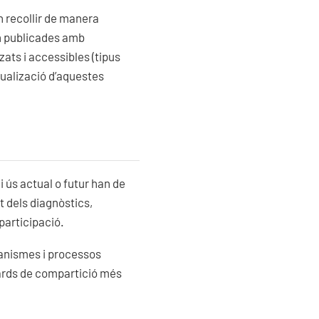
n recollir de manera
an publicades amb
zats i accessibles (tipus
sualizació d’aquestes
 ús actual o futur han de
t dels diagnòstics,
articipació.
anismes i processos
dards de compartició més