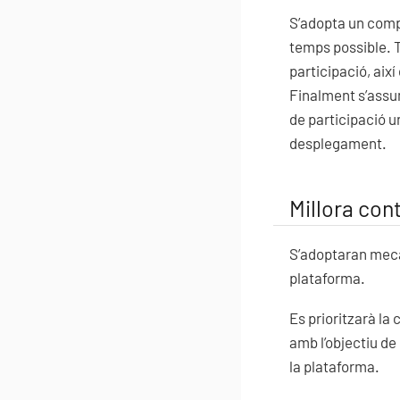
S’adopta un compr
temps possible. 
participació, ai
Finalment s’assum
de participació u
desplegament.
Millora cont
S’adoptaran mecani
plataforma.
Es prioritzarà la
amb l’objectiu de
la plataforma.