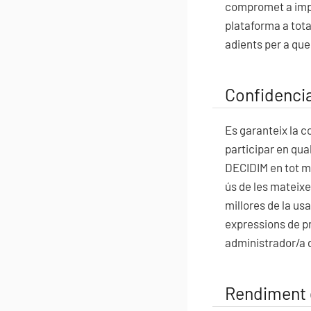
compromet a impul
plataforma a tota
adients per a que 
Confidencia
Es garanteix la c
participar en qual
DECIDIM en tot m
ús de les mateixe
millores de la us
expressions de pre
administrador/a d
Rendiment 