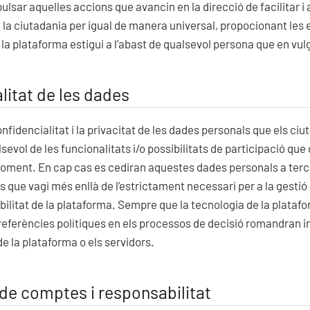
sar aquelles accions que avancin en la direcció de facilitar i 
 la ciutadania per igual de manera universal, propocionant les e
la plataforma estigui a l’abast de qualsevol persona que en vulgu
litat de les dades
onfidencialitat i la privacitat de les dades personals que els ci
sevol de les funcionalitats i/o possibilitats de participació que
oment. En cap cas es cediran aquestes dades personals a terc
s que vagi més enllà de l’estrictament necessari per a la gestió
abilitat de la plataforma. Sempre que la tecnologia de la plataf
ferències polítiques en els processos de decisió romandran ina
e la plataforma o els servidors.
de comptes i responsabilitat