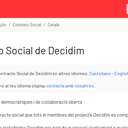
ção
Contrato Social
Català
o Social de Decidim
Contracte Social de Decidim en altres idiomes:
Castellano
-
Englis
-ho al teu idioma sisplau
contacta amb nosaltres
.
 democràtiques i de col·laboració oberta
tracte social que tots el membres del projecte Decidim es com
e la plataforma Decidim per part de qualsevol ajuntament o quals