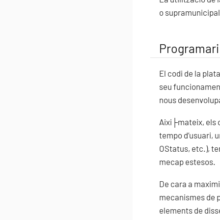
o supramunicipal, 
Programari 
El codi de la plat
seu funcionament,
nous desenvolupam
Aixi├mateix, els 
tempo d’usuari, 
OStatus, etc.), 
mecap estesos.
De cara a maximitz
mecanismes de part
elements de dissen