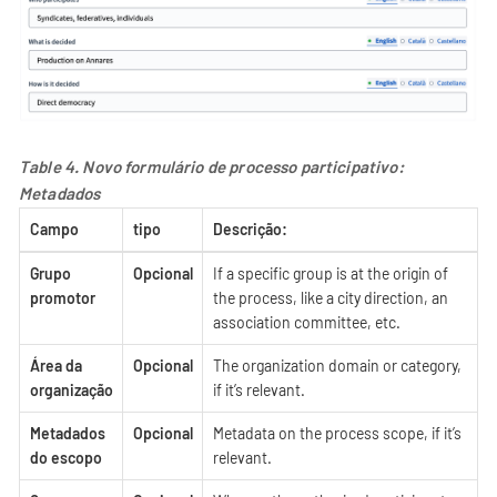
Table 4. Novo formulário de processo participativo:
Metadados
Campo
tipo
Descrição:
Grupo
Opcional
If a specific group is at the origin of
promotor
the process, like a city direction, an
association committee, etc.
Área da
Opcional
The organization domain or category,
organização
if it’s relevant.
Metadados
Opcional
Metadata on the process scope, if it’s
do escopo
relevant.