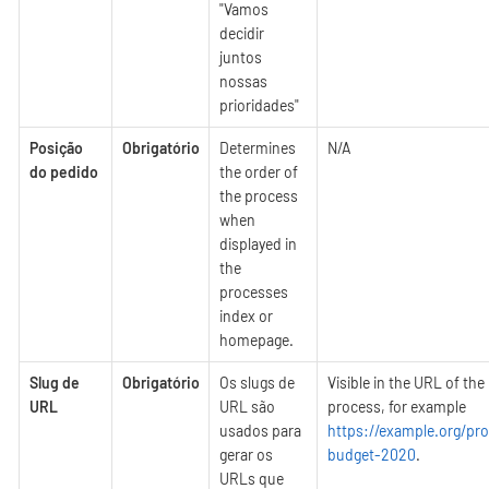
"Vamos
decidir
juntos
nossas
prioridades"
Posição
Obrigatório
Determines
N/A
do pedido
the order of
the process
when
displayed in
the
processes
index or
homepage.
Slug de
Obrigatório
Os slugs de
Visible in the URL of the
URL
URL são
process, for example
usados para
https://example.org/pro
gerar os
budget-2020
.
URLs que