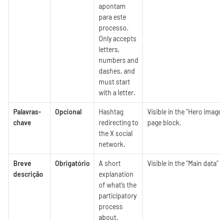
apontam
para este
processo.
Only accepts
letters,
numbers and
dashes, and
must start
with a letter.
Palavras-
Opcional
Hashtag
Visible in the "Hero imag
chave
redirecting to
page block.
the X social
network.
Breve
Obrigatório
A short
Visible in the "Main data
descrição
explanation
of what’s the
participatory
process
about.