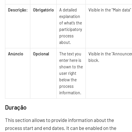
Descrição:
Obrigatório
A detailed
Visible in the "Main data
explanation
of what’s the
participatory
process
about.
Anúncio
Opcional
The text you
Visible in the "Announc
enter here is
block.
shown to the
user right
below the
process
information.
Duração
This section allows to provide information about the
process start and end dates. It can be enabled on the